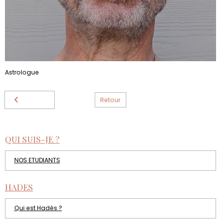
Astrologue
Retour
QUI SUIS-JE ?
NOS ETUDIANTS
HADES
Qui est Hadès ?